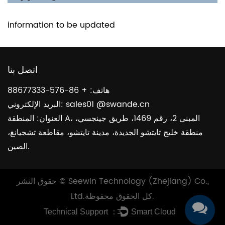
information to be updated
اتصل بنا
هاتف: + 86-576-88677333
البريد الإلكتروني: sales01 @swande.cn
العنوان: المنطقة A، المبنى 2، رقم 1469، طريق جينجسي،
منطقة خليج تايتشو الجديدة، مدينة تايتشو، مقاطعة تشجيانغ،
الصين.
Seewin Technology (Zhejiang) Co.,
حقوق النشر ©
كل الحقوق محفوظة.
Ltd.
Technical Support ：
Smart Cloud